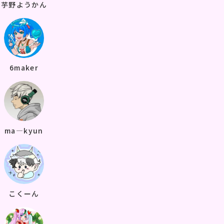
芋野ようかん
6maker
ma—kyun
こくーん