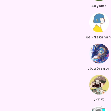
Aoyama
Kei-Nakahar
clouDragon
いすむ