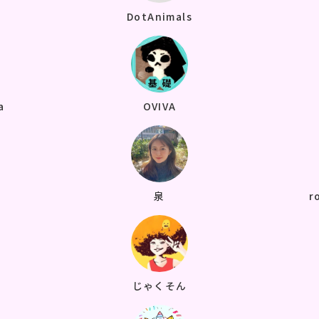
DotAnimals
a
OVIVA
泉
r
じゃくそん